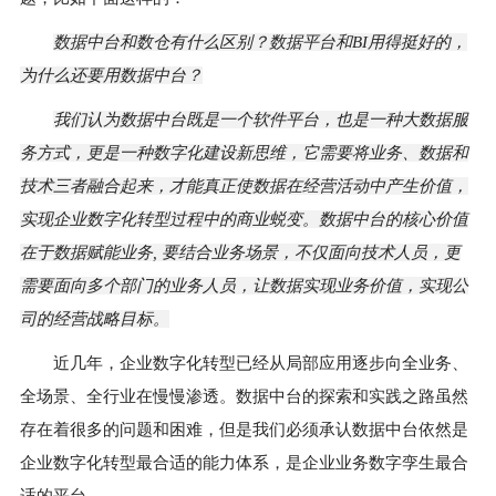
数据中台和数仓有什么区别？数据平台和BI用得挺好的，
为什么还要用数据中台？
我们认为数据中台既是一个软件平台，也是一种大数据服
务方式，更是一种数字化建设新思维，它需要将业务、数据和
技术三者融合起来，才能真正使数据在经营活动中产生价值，
实现企业数字化转型过程中的商业蜕变。数据中台的核心价值
在于数据赋能业务, 要结合业务场景，不仅面向技术人员，更
需要面向多个部门的业务人员，让数据实现业务价值，实现公
司的经营战略目标。
近几年，企业数字化转型已经从局部应用逐步向全业务、
全场景、全行业在慢慢渗透。数据中台的探索和实践之路虽然
存在着很多的问题和困难，但是我们必须承认数据中台依然是
企业数字化转型最合适的能力体系，是企业业务数字孪生最合