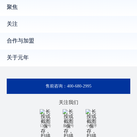
聚焦
关注
合作与加盟
关于元年
售前咨询：
400-680-2995
关注我们
订阅号
服务号
小程序