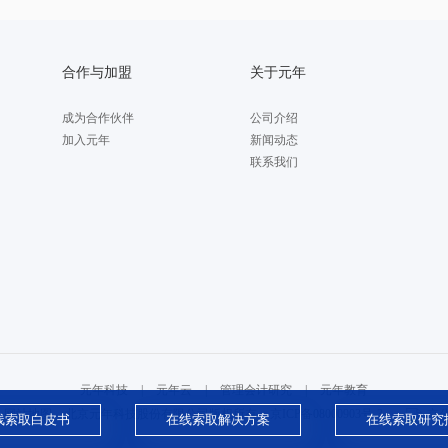
合作与加盟
关于元年
成为合作伙伴
公司介绍
加入元年
新闻动态
联系我们
元年科技
|
元年云
|
管理会计研究
|
元年教育
网站地图
北京元年科技股份有限公司版权所有
京ICP备08000903号-3
京公
线索取白皮书
在线索取解决方案
在线索取研究