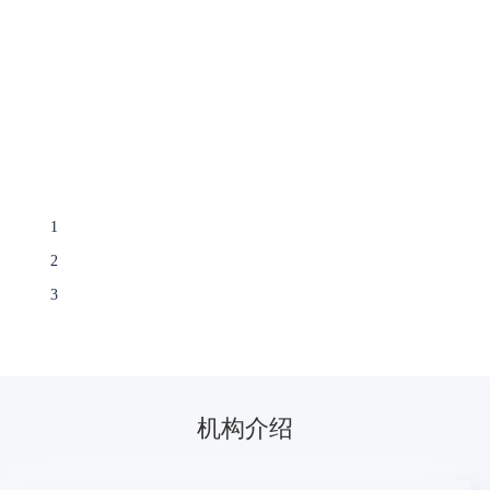
数字化转型的3X3概念框架
1
技术是推动数字化转型的核心力量
2
连接、数据、智能构成数字化转型三大内核
3
数字化转型带来三大巨变
机构介绍