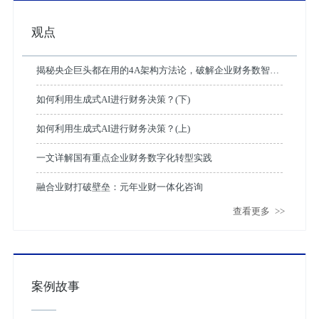
观点
揭秘央企巨头都在用的4A架构方法论，破解企业财务数智化
转型困局
如何利用生成式AI进行财务决策？(下)
如何利用生成式AI进行财务决策？(上)
一文详解国有重点企业财务数字化转型实践
融合业财打破壁垒：元年业财一体化咨询
查看更多
>>
案例故事