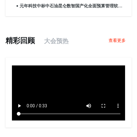
成功举办，祝贺元年服务的七家标杆企业荣膺年度大
元年科技中标中石油昆仑数智国产化全面预算管理软件
奖！
研发服务项目
精彩回顾
大会预热
查看更多