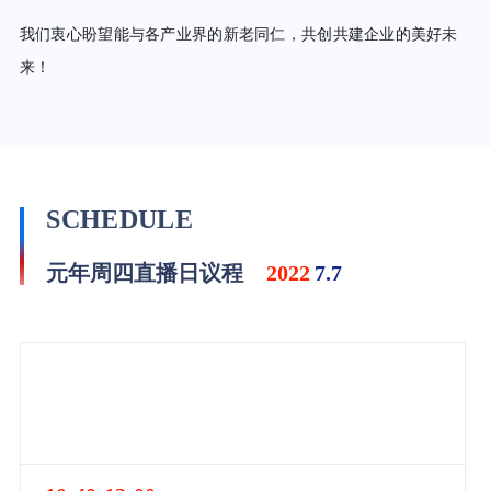
我们衷心盼望能与各产业界的新老同仁，共创共建企业的美好未
来！
SCHEDULE
元年周四直播日议程
2022
7.7
10:00-10:40
官宣：以数据驱动管理转型 加快建设世界一流企业：元年数
字化系列发布会