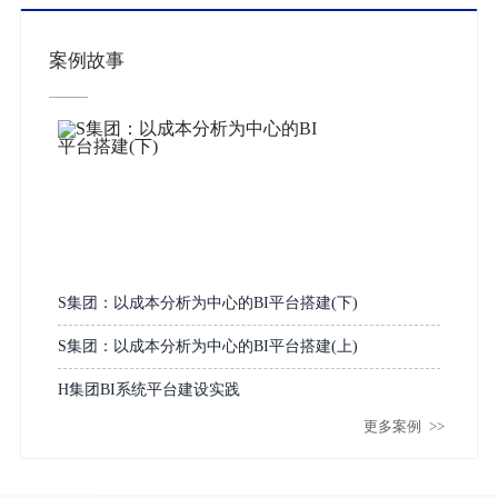
案例故事
S集团：以成本分析为中心的BI平台搭建(下)
S集团：以成本分析为中心的BI平台搭建(上)
H集团BI系统平台建设实践
更多案例
>>