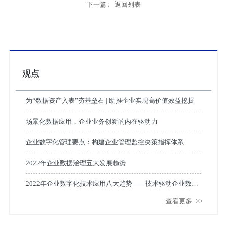
下一篇 :
返回列表
观点
为“数据资产入表”夯基垒石 | 助推企业实现高价值效益挖掘
场景化数据应用，企业业务创新的内在驱动力
企业数字化管理要点：构建企业管理监控决策指挥体系
2022年企业数据治理五大发展趋势
2022年企业数字化技术应用八大趋势——技术驱动企业数字
查看更多
>>
化转型