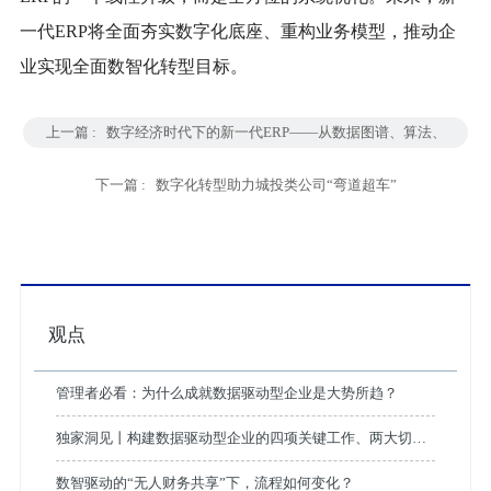
一代ERP将全面夯实数字化底座、重构业务模型，推动企
业实现全面数智化转型目标。
上一篇 :
数字经济时代下的新一代ERP——从数据图谱、算法、
微服务和云计算看未来趋势
下一篇 :
数字化转型助力城投类公司“弯道超车”
观点
管理者必看：为什么成就数据驱动型企业是大势所趋？
独家洞见丨构建数据驱动型企业的四项关键工作、两大切入
点、三层应用架构
数智驱动的“无人财务共享”下，流程如何变化？