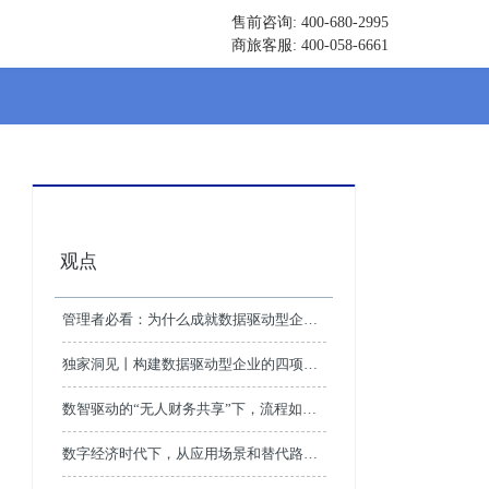
售前咨询: 400-680-2995
商旅客服: 400-058-6661
观点
管理者必看：为什么成就数据驱动型企业
是大势所趋？
独家洞见丨构建数据驱动型企业的四项关
键工作、两大切入点、三层应用架构
数智驱动的“无人财务共享”下，流程如何
变化？
数字经济时代下，从应用场景和替代路径