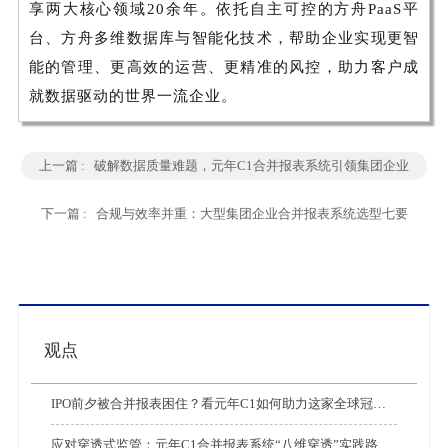
享两大核心领域20余年。依托自主可控的方舟PaaS平
台、方舟多维数据库与智能化技术，帮助企业实现更智
能的管理、更高效的运营、更精准的风控，助力客户成
就数据驱动的世界一流企业。
上一篇 :
破解数据质量难题，元年C1合并报表系统引领集团企业
财务智能化变革
下一篇 :
合规与效率并重：大型集团企业合并报表系统选型七要
素
观点
IPO前夕被合并报表困住？看元年C1如何助力这家全球冠军
企业破局
应对穿透式监管：元年C1合并报表系统“八维穿透”实践路径