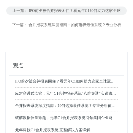
上一篇 :
IPO前夕被合并报表困住？看元年C1如何助力这家全球
冠军企业破局
下一篇 :
合并报表系统深度指南：如何选择最佳系统？专业分析
值得收藏
观点
IPO前夕被合并报表困住？看元年C1如何助力这家全球冠军
企业破局
应对穿透式监管：元年C1合并报表系统“八维穿透”实践路径
解析
合并报表系统深度指南：如何选择最佳系统？专业分析值得
收藏
破解数据质量难题，元年C1合并报表系统引领集团企业财务
智能化变革
元年科技C1合并报表系统 完整解决方案详解