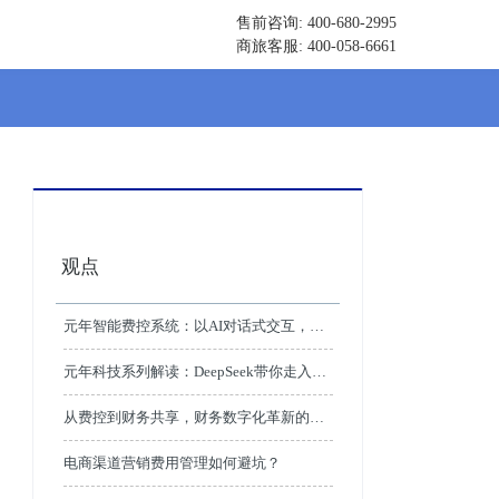
售前咨询: 400-680-2995
商旅客服: 400-058-6661
观点
元年智能费控系统：以AI对话式交互，重
塑企业消费支出管理新体验
元年科技系列解读：DeepSeek带你走入商
旅及费用管理领域的5个应用场景革命
从费控到财务共享，财务数字化革新的关
键一跃
电商渠道营销费用管理如何避坑？