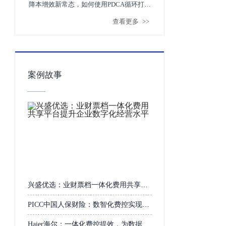
降本增效新常态，如何使用PDCA循环打造
查看更多
>>
费控3.0
案例故事
兴盛优选：业财票档一体化费用共享平
台提升企业数字化经营水平
PICC中国人保财险：数智化费控实现无
人化报销
Haier海尔：一体化费控提效，为数据价