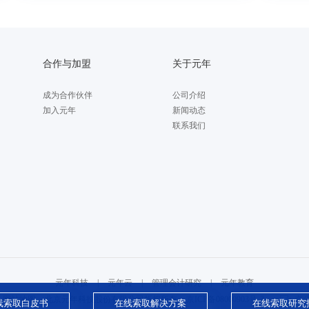
合作与加盟
关于元年
成为合作伙伴
公司介绍
加入元年
新闻动态
联系我们
元年科技
|
元年云
|
管理会计研究
|
元年教育
网站地图
北京元年科技股份有限公司版权所有
京ICP备08000903号-3
京公
线索取白皮书
在线索取解决方案
在线索取研究