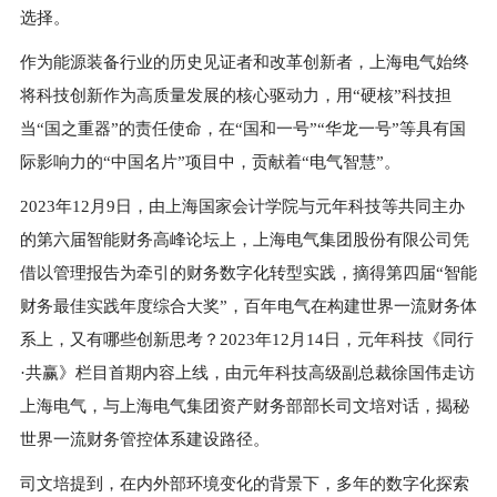
选择。
作为能源装备行业的历史见证者和改革创新者，上海电气始终
将科技创新作为高质量发展的核心驱动力，用“硬核”科技担
当“国之重器”的责任使命，在“国和一号”“华龙一号”等具有国
际影响力的“中国名片”项目中，贡献着“电气智慧”。
2023
年
12
月
9
日，由上海国家会计学院与元年科技等共同主办
的第六届智能财务高峰论坛上，上海电气集团股份有限公司凭
借以管理报告为牵引的财务数字化转型实践，摘得第四届“智能
财务最佳实践年度综合大奖”，百年电气在构建世界一流财务体
系上，又有哪些创新思考？
2023
年
12
月
14
日，元年科技《同行
·共赢》栏目首期内容上线，由元年科技高级副总裁徐国伟走访
上海电气，与上海电气集团资产财务部部长司文培对话，揭秘
世界一流财务管控体系建设路径。
司文培提到，在内外部环境变化的背景下，多年的数字化探索