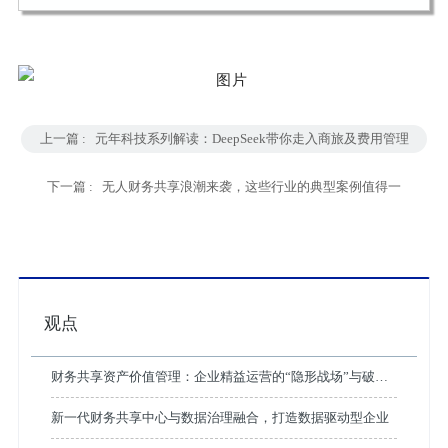
上一篇 :
元年科技系列解读：DeepSeek带你走入商旅及费用管理
领域的5个应用场景革命
下一篇 :
无人财务共享浪潮来袭，这些行业的典型案例值得一
看！（下）
观点
财务共享资产价值管理：企业精益运营的“隐形战场”与破局
之道
新一代财务共享中心与数据治理融合，打造数据驱动型企业