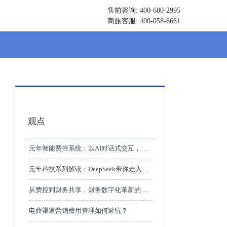
售前咨询: 400-680-2995
商旅客服: 400-058-6661
观点
元年智能费控系统：以AI对话式交互，重
塑企业消费支出管理新体验
元年科技系列解读：DeepSeek带你走入商
旅及费用管理领域的5个应用场景革命
从费控到财务共享，财务数字化革新的关
键一跃
电商渠道营销费用管理如何避坑？