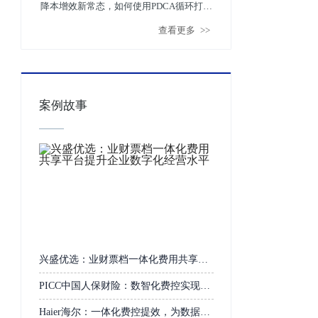
降本增效新常态，如何使用PDCA循环打造
查看更多
>>
费控3.0
案例故事
兴盛优选：业财票档一体化费用共享平
台提升企业数字化经营水平
PICC中国人保财险：数智化费控实现无
人化报销
Haier海尔：一体化费控提效，为数据价