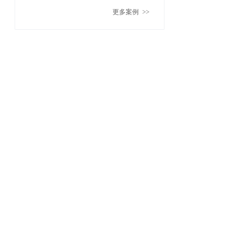
更多案例
>>
值挖掘奠定基础