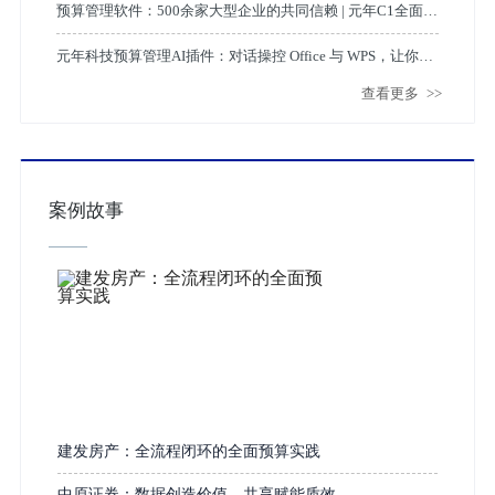
级路径
预算管理软件：500余家大型企业的共同信赖 | 元年C1全面预
算管理系统解决方案详解
元年科技预算管理AI插件：对话操控 Office 与 WPS，让你的
查看更多
>>
预算预测、分摊、报告智能生成
案例故事
建发房产：全流程闭环的全面预算实践
中原证券：数据创造价值，共享赋能质效