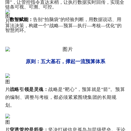
障”，让管控指令直达末梢，让执行数据实时回传，实现全
链条可视、可溯、可控。
数智赋能
：
告别“拍脑袋”的经验判断，用数据说话、用
算法决策，构建一个“战略—预算—执行—考核—优化”的
智慧闭环。
原则：五大基石，撑起一流预算体系
战略引领是灵魂
：
战略是“靶心”，预算就是“箭”。预算
的编制、调整与考核，都必须紧紧围绕集团的长期规
划。
穿透管控是筋骨
：
坚决打破信息孤岛与层级壁垒。无论